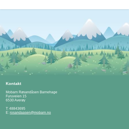
Kontakt
Mobarn Røsandåsen Barnehage
Furuveien 15
6530 Averøy
T: 48843695
E:
rosandaasen@mobarn.no